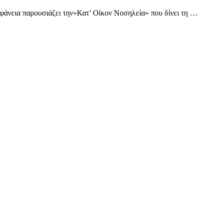
ηφάνεια παρουσιάζει την«Κατ’ Οίκον Νοσηλεία» που δίνει τη …