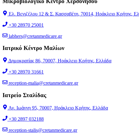
Μικροβιολογικό Κέντρο Χερσονήσου
Ελ. Βενιζέλου 12 & Σ. Κασσαβέτη, 70014, Ηράκλειο Κρήτης, Ε
+30 28970 25001
labhers@cretanmedicare.gr
Ιατρικό Κέντρο Μαλίων
Δημοκρατίας 86, 70007, Ηράκλειο Κρήτης, Ελλάδα
+30 28970 31661
reception-malia@cretanmedicare.gr
Ιατρείο Σταλίδας
Αγ. Ιωάννη 95, 70007, Ηράκλειο Κρήτης, Ελλάδα
+30 2897 032188
reception-stalis@cretanmedicare.gr