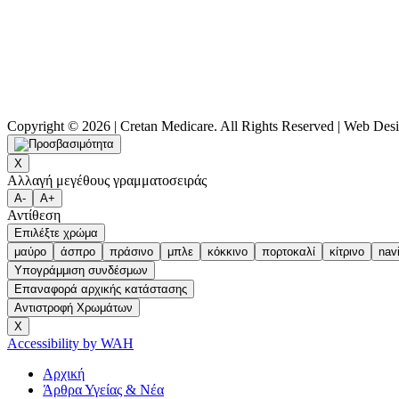
Copyright © 2026 | Cretan Medicare. All Rights Reserved | Web D
X
Αλλαγή μεγέθους γραμματοσειράς
A-
A+
Αντίθεση
Επιλέξτε χρώμα
μαύρο
άσπρο
πράσινο
μπλε
κόκκινο
πορτοκαλί
κίτρινο
nav
Υπογράμμιση συνδέσμων
Επαναφορά αρχικής κατάστασης
Αντιστροφή Χρωμάτων
X
Accessibility by WAH
Αρχική
Άρθρα Υγείας & Νέα