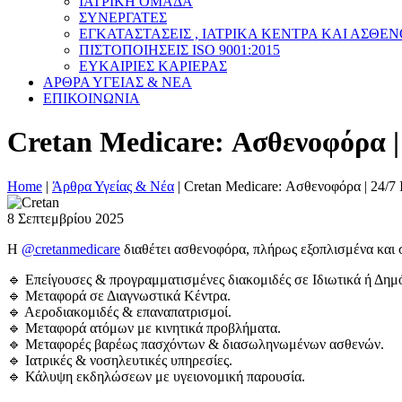
ΙΑΤΡΙΚΗ ΟΜΑΔΑ
ΣΥΝΕΡΓΑΤΕΣ
ΕΓΚΑΤΑΣΤΑΣΕΙΣ , ΙΑΤΡΙΚΑ ΚΕΝΤΡΑ ΚΑΙ ΑΣΘΕ
ΠΙΣΤΟΠΟΙΗΣΕΙΣ ISO 9001:2015
ΕΥΚΑΙΡΙΕΣ ΚΑΡΙΕΡΑΣ
ΑΡΘΡΑ ΥΓΕΙΑΣ & ΝΕΑ
ΕΠΙΚΟΙΝΩΝΙΑ
Cretan Medicare: Ασθενοφόρα |
Home
|
Άρθρα Υγείας & Νέα
|
Cretan Medicare: Ασθενοφόρα | 24/7 
8 Σεπτεμβρίου 2025
H
@cretanmedicare
διαθέτει ασθενοφόρα, πλήρως εξοπλισμένα και 
🔹 Επείγουσες & προγραμματισμένες διακομιδές σε Ιδιωτικά ή Δη
🔹 Μεταφορά σε Διαγνωστικά Κέντρα.
🔹 Αεροδιακομιδές & επαναπατρισμοί.
🔹 Μεταφορά ατόμων με κινητικά προβλήματα.
🔹 Μεταφορές βαρέως πασχόντων & διασωληνωμένων ασθενών.
🔹 Ιατρικές & νοσηλευτικές υπηρεσίες.
🔹 Κάλυψη εκδηλώσεων με υγειονομική παρουσία.